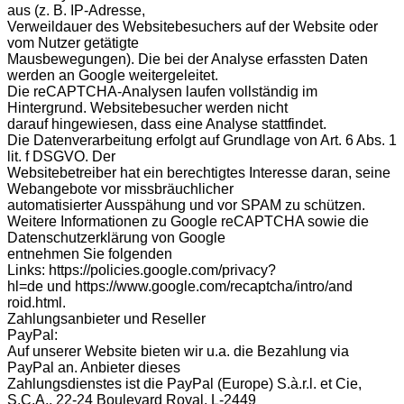
aus (z. B. IP-Adresse,
Verweildauer des Websitebesuchers auf der Website oder
vom Nutzer getätigte
Mausbewegungen). Die bei der Analyse erfassten Daten
werden an Google weitergeleitet.
Die reCAPTCHA-Analysen laufen vollständig im
Hintergrund. Websitebesucher werden nicht
darauf hingewiesen, dass eine Analyse stattfindet.
Die Datenverarbeitung erfolgt auf Grundlage von Art. 6 Abs. 1
lit. f DSGVO. Der
Websitebetreiber hat ein berechtigtes Interesse daran, seine
Webangebote vor missbräuchlicher
automatisierter Ausspähung und vor SPAM zu schützen.
Weitere Informationen zu Google reCAPTCHA sowie die
Datenschutzerklärung von Google
entnehmen Sie folgenden
Links: https://policies.google.com/privacy?
hl=de und https://www.google.com/recaptcha/intro/and
roid.html.
Zahlungsanbieter und Reseller
PayPal:
Auf unserer Website bieten wir u.a. die Bezahlung via
PayPal an. Anbieter dieses
Zahlungsdienstes ist die PayPal (Europe) S.à.r.l. et Cie,
S.C.A., 22-24 Boulevard Royal, L-2449