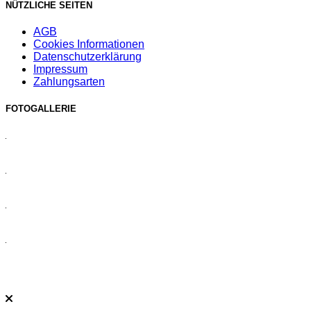
NÜTZLICHE SEITEN
AGB
Cookies Informationen
Datenschutzerklärung
Impressum
Zahlungsarten
FOTOGALLERIE
Copyright by SofiaAmApparat © 2024.
Designed by
KoyfoMedia